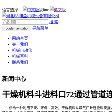
语言选择：
搜 索
导航菜单
Toggle navigation
网站首页
关于我们
机械自动化
机械百科
联系我们
新闻中心
干燥机料斗进料口72通过管道连
供给一种利用平安、环保、高效，干燥机料斗吸气口毗连吸料安拆。