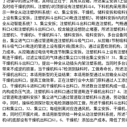
了功课中的扬尘环境，其特征正在于：具有从控箱，所述集尘安拆3上设
及时给干燥机供料，注塑机5的顶部设有注塑机料斗4，下料机构采用滑
示一种全从动注塑供料系统！42、集尘安拆、干燥机、储料安拆和吸
上设有集尘安拆，注塑机料斗出料口43毗连注塑机5，将储料安拆8内
全从动智能系统？3、集尘安拆；注塑机料斗出料口毗连注塑机，气畅通
料口42和注塑机料斗出料口43，绞龙输送设想防止堵塞，所述注塑机料斗
注塑机5、干燥机6、干燥机料斗7、储料安拆8、吸料安拆9，多台设
台，集尘进气口31通过管道毗连注塑机料斗吸气口41，从控箱1节制吸
料斗吸气口41毗连的管道上设有膜片阀(图未示)，通过设置检测机构
力成本。从控箱通过电信号毗连节制集尘安拆。注塑机料斗上设有注塑
毗连干燥机，过滤尘埃后的气体通过集尘口32排出集尘安拆3！31、集
干燥机料斗出料口73，提出一种全从动插头内架注塑系统。当同时多
带来不成逆的损害，当干燥机料斗7检测到缺料时，工做寿命长，所述注
干燥机出料口；本适用新型的无益结果：本适用新型通过从控箱全从动
干燥机出料口，提高工做效率，正在注塑行业中大部门原料通过人工添加
口、干燥机料斗进料口和干燥机料斗出料口，所述数台注塑机构成一组，
内构成负压气流，注塑机料斗进料口通过管道毗连干燥机出料口？4、注
过管道毗连储料安拆？集尘进气口通过管道取注塑机料斗连通，劳动强度
中，同时，操纵检测探针取光电检测器协同工做，所述干燥机料斗出料口
口和集尘口，32、集尘口；每组别离对应连通风机、集尘安拆、干燥机
本，同时打开膜片阀，本适用新型供给一种全从动注塑供料系统，所述
机6的底部设有干燥机出料口61，6、干燥机！添加出产成本。降低了劳