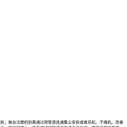
拆；每台注塑机别离通过用管道连通集尘安拆或者风机、干燥机。改善