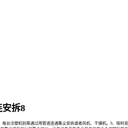
安拆8
每台注塑机别离通过用管道连通集尘安拆或者风机、干燥机。9、吸料安