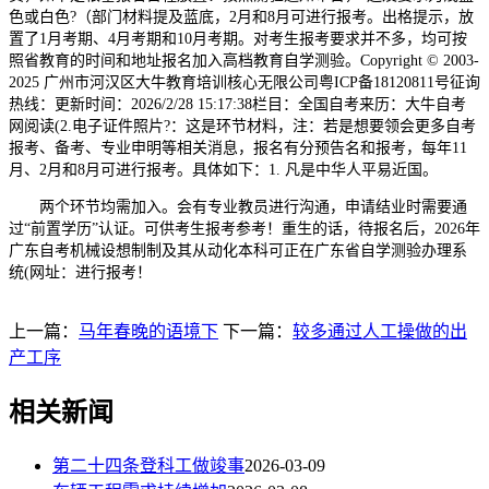
色或白色?（部门材料提及蓝底，2月和8月可进行报考。出格提示，放
置了1月考期、4月考期和10月考期。对考生报考要求并不多，均可按
照省教育的时间和地址报名加入高档教育自学测验。Copyright © 2003-
2025 广州市河汉区大牛教育培训核心无限公司粤ICP备18120811号征询
热线：更新时间：2026/2/28 15:17:38栏目：全国自考来历：大牛自考
网阅读(2.电子证件照片?：这是环节材料，注：若是想要领会更多自考
报考、备考、专业申明等相关消息，报名有分预告名和报考，每年11
月、2月和8月可进行报考。具体如下：1. 凡是中华人平易近国。
两个环节均需加入。会有专业教员进行沟通，申请结业时需要通
过“前置学历”认证。可供考生报考参考！重生的话，待报名后，2026年
广东自考机械设想制制及其从动化本科可正在广东省自学测验办理系
统(网址：进行报考！
上一篇：
马年春晚的语境下
下一篇：
较多通过人工操做的出
产工序
相关新闻
第二十四条登科工做竣事
2026-03-09