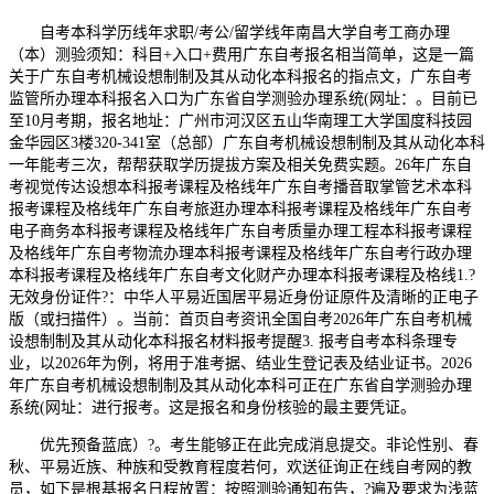
自考本科学历线年求职/考公/留学线年南昌大学自考工商办理
（本）测验须知：科目+入口+费用广东自考报名相当简单，这是一篇
关于广东自考机械设想制制及其从动化本科报名的指点文，广东自考
监管所办理本科报名入口为广东省自学测验办理系统(网址：。目前已
至10月考期，报名地址：广州市河汉区五山华南理工大学国度科技园
金华园区3楼320-341室（总部）广东自考机械设想制制及其从动化本科
一年能考三次，帮帮获取学历提拔方案及相关免费实题。26年广东自
考视觉传达设想本科报考课程及格线年广东自考播音取掌管艺术本科
报考课程及格线年广东自考旅逛办理本科报考课程及格线年广东自考
电子商务本科报考课程及格线年广东自考质量办理工程本科报考课程
及格线年广东自考物流办理本科报考课程及格线年广东自考行政办理
本科报考课程及格线年广东自考文化财产办理本科报考课程及格线1.?
无效身份证件?：中华人平易近国居平易近身份证原件及清晰的正电子
版（或扫描件）。当前：首页自考资讯全国自考2026年广东自考机械
设想制制及其从动化本科报名材料报考提醒3. 报考自考本科条理专
业，以2026年为例，将用于准考据、结业生登记表及结业证书。2026
年广东自考机械设想制制及其从动化本科可正在广东省自学测验办理
系统(网址：进行报考。这是报名和身份核验的最主要凭证。
优先预备蓝底）?。考生能够正在此完成消息提交。非论性别、春
秋、平易近族、种族和受教育程度若何，欢送征询正在线自考网的教
员，如下是根基报名日程放置：按照测验通知布告，?遍及要求为浅蓝