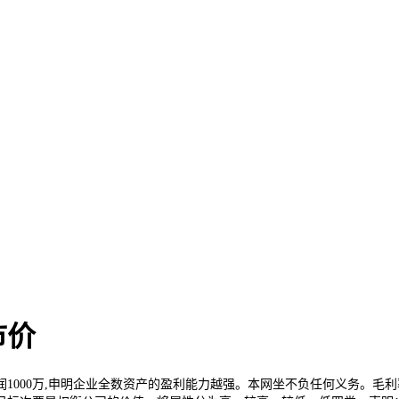
市价
000万,申明企业全数资产的盈利能力越强。本网坐不负任何义务。毛