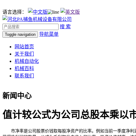
语言选择：
搜 索
导航菜单
Toggle navigation
网站首页
关于我们
机械自动化
机械百科
联系我们
新闻中心
值计较公式为公司总股本乘以
市净率是公司股票价钱取每股净资产的比率。例如当前一季度净利润1