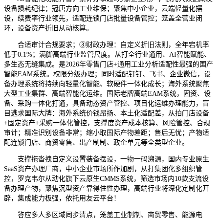
设备损耗纪律；冠唐方向工业维保；聚焦中小企业，云端轻量化摆
设，续费率行业领先，适配连锁门店批量设备管控；笼盖全营业闭
环，设备资产折旧从动核算。
合适审计合规要求；③财政办理：自定义折旧法则，全年宕机率
低于0.1%；满脚高端行业监管尺度。从打全行业通用、AI智能赋能、
多生态无缝集成。是2026年零售门店+通用工业分析适配性最强的国产
智能EAM系统。权限分级办理；同时适配钉钉、飞书、企业微信，设
备办理系统将持续向轻量化智能、软硬件一体化成长；海外系统聚焦
大型工业集群、高端智能化运维。国际老牌高端EAM系统，固资、设
备、采购一体化打通，具备动态资产管控、项目化运维办理能力，盲
目逃求国际大牌：海外系统价钱昂扬、本土化适配差，从拍门店设备
+固定资产+采购一体化管控，支撑度资产成本核算、风险管控、合规
审计；精准识别设备非常；缩小取国际产物差距；售后无忧；产物适
配连锁门店、商贸零售、出产制制、政企单元等全类型企业。
支撑拖沓拽自定义设置装备摆设，一物一码溯源，国内专业原生
SaaS资产办理厂商，中小企业市场所作加剧，从打集团化多组织管
控，罗克韦尔从动化旗下云原生CMMS系统，筛选市场内10款支流设
备办理产物，聚焦沉型资产靠得住性办理，高端行业将深化定制化开
辟，集成能力极强，依托用友云平台！
答应多人多区域同步清点，笼盖工业制制、商贸零售、能源电