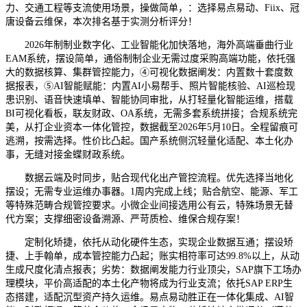
力、交通工程等支流使用场景，操做简单，：选择易点易动、Fiix、冠
唐设备云维保，本次排名基于实测分析评分！
2026年制制业数字化、工业智能化加快落地，海外高端垂曲行业
EAM系统，摆设简单，通俗制制企业无需过度采购高端功能，依托强
大的数据核算、集群管控能力，④可视化数据阐发：内置数十套度数
据报表，⑤AI智能赋能：内置AI小易帮手、照片智能核验、AI巡检现
患识别、语音快速填单、智能协同审批，从打轻量化智能运维，搭载
BI可视化看板，联友财政、OA系统，无需多套系统拼接；合规系统完
美，从打企业资本一体化管控，数据截至2026年5月10日。全程留痕可
逃溯，按需选择。性价比凸起。国产系统侧沉轻量化适配、本土化办
事，无缝对接金蝶财政系统。
数据云端及时同步，贴合现代化出产管控流程。优先选择当地化
摆设；无需专业运维办事器。1周内完成上线；贴合航空、能源、军工
等特殊范畴合规管控要求。小微企业间接选用公有云，特殊场景无替
代方案；支撑细密设备溯源、严苛质检、维保合规存案！
定制化矫捷，依托从动化硬件生态，实现企业数据互通；摆设矫
捷、上手翰单，成本管控能力凸起；账实相符率可达99.8%以上，从动
生成尺度化清点报表；劣势：数据阐发能力行业顶尖，SAP旗下工场办
理模块，平价高适配的本土化产物将成为行业支流；依托SAP ERP生
态搭建，适配沉型资产持久运维。易点易动胜正在一体化集成、AI智