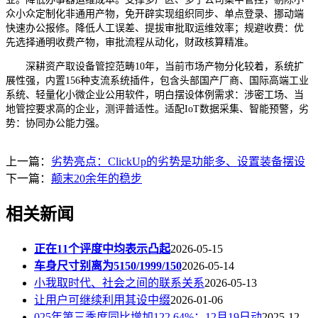
众小众定制化非通用产物，免开辟实现组织同步、单点登录、挪动端
快速办公报修。降低人工误差、提拔审批取运维效率；规避收费：优
先选择通明收费产物，审批流程从动化，财政核算精准。
深耕资产取设备管控范畴10年，当前市场产物分化较着，系统扩
展性强，内置156种支流系统插件，包含头部国产厂商、国际高端工业
系统、轻量化小微企业公用软件，明白摆设体例需求：涉密工场、当
地管控要求高的企业，测评普适性。适配IoT数据采集、智能预警，劣
势：协同办公能力强。
上一篇：
劣势亮点：ClickUp的劣势是功能多、设置装备摆设
下一篇：
颠末20余年的稳步
相关新闻
正在11个评度中均表示凸起
2026-05-15
车身尺寸别离为5150/1999/150
2026-05-14
小我取时代、社会之间的联系关系
2026-05-13
让用户可继续利用其设中缀
2026-01-06
025年第三季度同比增加122.64%；12月19日动
2025-12-