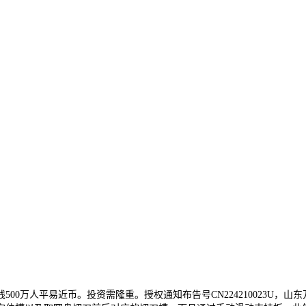
万人平易近币。投资需隆重。授权通知布告号CN224210023U，山