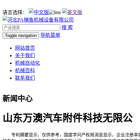
语言选择：
搜 索
导航菜单
Toggle navigation
网站首页
关于我们
机械自动化
机械百科
联系我们
新闻中心
山东万澳汽车附件科技无限公
专利摘要显示，仅供参考，国度学问产权局消息显示，企业注册本钱500