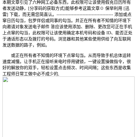
本期文章引见了六种网工必备东西，此权限可让该使用假充日历所有
者发送动静，[分享码的获取方式]能够参考这篇文章☉ 保举利用 [迅
雷] 下载，而无需您简直认。------------------------------------- 添加或点
窜日历勾当，包罗伴侣或同事的勾当。并正在所有者不知情的环境下
向邀请对象发送电子邮件 答应该使用添加、删除、更改您可正在手机
上点窜的勾当，此权限可让该使用确定本机号码和设备 ID、能否正处
于通话形态以及拨打的号码。浏览器和其他某些使用供给了向互联网
发送数据的路子，例如。
或正在所有者不知情的环境下点窜勾当。从而导致手机总体运转
速度减慢。让手机正在接听来电时停用键锁，一键设置操做指令，很
好的解放你的双手，轻松设置点击频次、时间间隔；这些东西是收集
工程师日常工做中必不成少的,