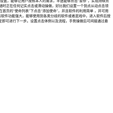
或许帮帮大师进行自定义设置，能够让用户按照本人的需求，半途能够点击“暂停”，实现持续点
随时正在任何记实点击或滑动操做，好比我们设置一个到点从动点击领
页的“使命列表”下点击“添加使命”，并且软件的利用简单 ，并可用
该软件功能强大，能够使用到各类分歧的软件或者逛戏中，进入软件后授
定即可进行下一步。设置点击体例以及流程，手势操做后可间接通过悬