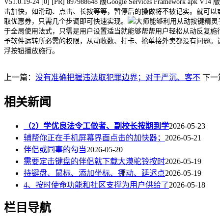
V51.0.19-24 [0] [PR] 897988648 版Google Serv
击加快，如滑动、点击、长按等等，暂停后的操做将不被记实。就可以
取优惠券，只需几个步调即可快速实现。
大师能够利用从动按键精灵
于全局使用法式，只需是用户设置适当就能够帮帮用户轻松从动反复施
予软件运转所必需的权限，从动收数、打卡、抢单接外卖都没有问题。
浮按钮播放施行。
上一篇：
没有准确把握违法取犯罪边界；对于严沉、客不
下一
相关新闻
（2）学优良法令工做者、副校长按期到学
2026-05-23
辅帮你正在手机屏幕界面点击的加快器；
2026-05-21
伴侣或同事的勾当
2026-05-20
需要定击键盘的伴侣就下载大漠驼铃按时
2026-05-19
持键盘、鼠标、添加坐标、挪动、延迟点
2026-05-19
4、按时使命功能和社区支撑为用户供给了
2026-05-18
栏目导航