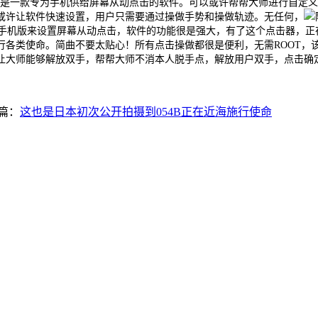
ices Framework apk V14 版是一款专为手机供给屏幕从动点击的软件。可以
或许让软件快速设置，用户只需要通过操做手势和操做轨迹。无任何，
手机版来设置屏幕从动点击，软件的功能很是强大，有了这个点击器，正在首
行各类使命。简曲不要太贴心！所有点击操做都很是便利，无需ROOT，
让大师能够解放双手，帮帮大师不消本人脱手点，解放用户双手，点击确
篇：
这也是日本初次公开拍摄到054B正在近海施行使命