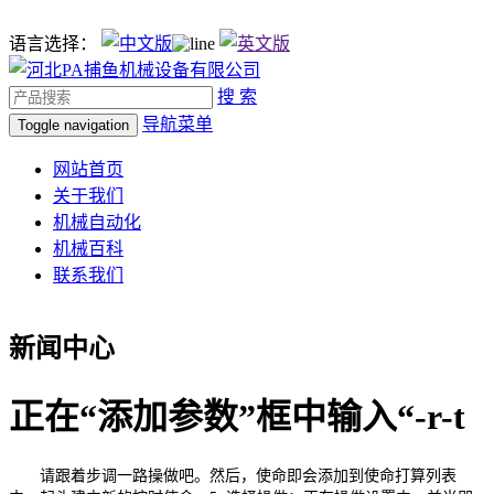
语言选择：
搜 索
导航菜单
Toggle navigation
网站首页
关于我们
机械自动化
机械百科
联系我们
新闻中心
正在“添加参数”框中输入“-r-t
请跟着步调一路操做吧。然后，使命即会添加到使命打算列表