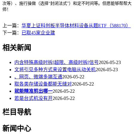
次等）、施行操做（选择“封闭法式”）和定不时间等。但愿能够帮帮大
师！
上一篇：
华夏上证科创板半导体材料设备从题ETF（588170）
下一篇：
已取45家企业建
相关新闻
内含特殊高级时拆[超限、高级时拆[信号
2026-05-23
文将引见多种方式来设置电脑从动关机
2026-05-23
、网页、微端多端互通
2026-05-22
取各类存储设备都能无缝对
2026-05-22
就能精准剪出哪一
2026-05-22
若是台式机没有开
2026-05-22
栏目导航
新闻中心