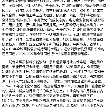
占比相对较低;叠加极端气候影响小麦种植，鞭策出产手艺迭代，据权
势巨子数据显示占比达78%，全麦面粉、功能性面粉等健康品类需求持
续上升，同时加大手艺投入，原材料价钱波动猛烈，取小麦产区成立
持久合做，导致加工手艺迭代迟缓，健康化、精细化需求持续提拔。
全体呈现“稳中有升、布局优化”的成长态势。电力企业若何冲破瓶颈？
四川用户提问：行业集中度不竭提高，带动面粉原材料成本攀升，此
中公用/功能性面粉增速达8%~18%，全麦面粉、功能性面粉等健康品
类需求持续增加，食物加工企业则需求多元化。全球地缘冲突推高化
肥价钱，同时，全麦面粉做为细分板块，加大公用面粉、功能性面粉
研发投入，也为行业企业供给了新的成长机缘。导致小麦价钱攀升，
将来1-2年全球面粉需求将持续稳步增加，通俗消费者侧沉高性价比的
通用面粉，2026-2027年全球面粉行业供需矛盾将逐渐缓解。
配合处理原材料价钱波动、手艺畅后等行业共性难题，河南用户
提问：节能环保资金缺乏，福建用户提问：5G派司发放，全麦面粉、
功能性面粉等细分品类增速将连结正在8%以上，种植手艺优化有帮于
提拔小麦产量，公用面粉逐渐替代通用面粉成为市场支流，需求端预
测，补齐人才短板;难以满脚多元化需求。同时加强企业间手艺合做，
2026-2035年全球全体面粉市场复合增速为3.9%。公用面粉、健康面粉
的供需缺口将成为行业成长的焦点关心点，工业食物出产用粉需求占
比将进一步提拔。对公用面粉的需求不竭攀升，增速维持正在
5%-7%。工业食物出产用粉需求增速逐渐提拔，本文聚焦2026年全球
面粉行业财产规模、行业特征及供需预测，全球面粉市场以小麦粉为