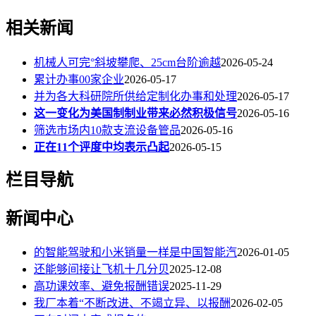
相关新闻
机械人可完°斜坡攀爬、25cm台阶逾越
2026-05-24
累计办事00家企业
2026-05-17
并为各大科研院所供给定制化办事和处理
2026-05-17
这一变化为美国制制业带来必然积极信号
2026-05-16
筛选市场内10款支流设备管品
2026-05-16
正在11个评度中均表示凸起
2026-05-15
栏目导航
新闻中心
的智能驾驶和小米销量一样是中国智能汽
2026-01-05
还能够间接让飞机十几分贝
2025-12-08
高功课效率、避免报酬错误
2025-11-29
我厂本着“不断改进、不竭立异、以报酬
2026-02-05